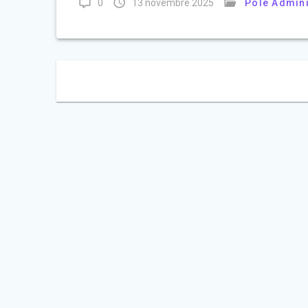
0
13 novembre 2025
Pôle Admini
Navigation
des
articles