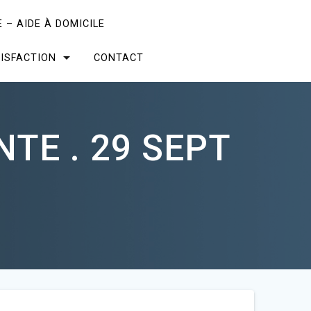
 – AIDE À DOMICILE
ISFACTION
CONTACT
TE . 29 SEPT