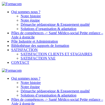
Skip
to
Qui sommes nous ?
content
Notre histoire
Notre équipe
Démarche pédagogique & Engagement qualité
Solutions d’organisation & adaptation
Pôles de compétences -> Santé Médico-social Petite enfance –
Aide à domicile
Pôle Industrie et Administration
Bibliothèque des supports de formation
SATISFACTION
SATISFACTION CLIENTS ET STAGIAIRES
SATISFACTION VAE
CONTACT
Qui sommes nous ?
Notre histoire
Notre équipe
Démarche pédagogique & Engagement qualité
Solutions d’organisation & adaptation
Pôles de compétences -> Santé Médico-social Petite enfance –
Aide à domicile