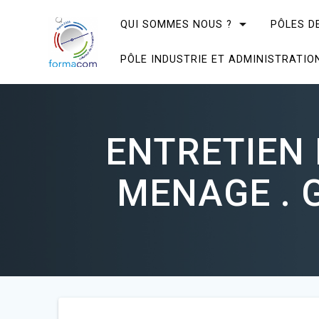
Skip
to
QUI SOMMES NOUS ?
PÔLES D
content
PÔLE INDUSTRIE ET ADMINISTRATIO
ENTRETIEN 
MENAGE . G1