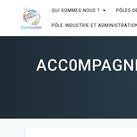
Skip
to
QUI SOMMES NOUS ?
PÔLES D
content
PÔLE INDUSTRIE ET ADMINISTRATIO
ACC0MPAGNER